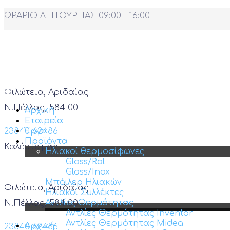
ΩΡΑΡΙΟ ΛΕΙΤΟΥΡΓΙΑΣ 09:00 - 16:00
Φιλώτεια, Αριδαίας
Ν.Πέλλας, 584 00
Αρχική
Εταιρεία
Έργα
23840 62486
Προϊόντα
Καλέστε μας
Ηλιακοί θερμοσίφωνες
Glass/Ral
Glass/Inox
Μπόιλερ Ηλιακών
Φιλώτεια, Αριδαίας
Ηλιακοί Συλλέκτες
Αντλίες Θερμότητας
Ν.Πέλλας, 584 00
Αντλίες Θερμότητας Inventor
Αντλίες Θερμότητας Midea
Αρχική
23840 62486