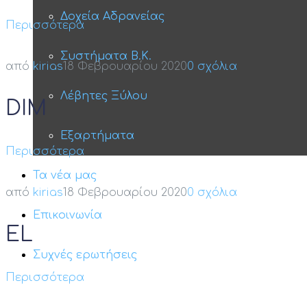
Δοχεία Αδρανείας
Περισσότερα
Συστήματα Β.Κ.
από
kirias
18 Φεβρουαρίου 2020
0 σχόλια
Λέβητες Ξύλου
DIM
Εξαρτήματα
Περισσότερα
Τα νέα μας
από
kirias
18 Φεβρουαρίου 2020
0 σχόλια
Επικοινωνία
EL
Συχνές ερωτήσεις
Περισσότερα