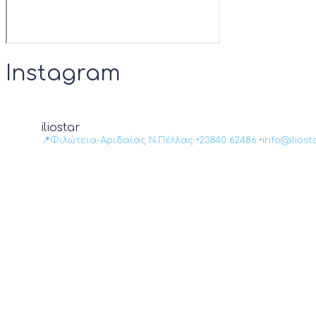
Instagram
iliostar
📍Φιλώτεια-Αριδαίας Ν.Πέλλας •23840 62486 •info@il