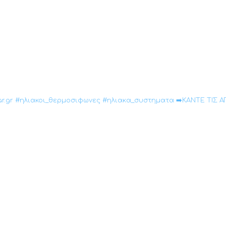
iostar.gr #ηλιακοι_θερμοσιφωνες #ηλιακα_συστηματα ➡️ΚΑΝΤΕ ΤΙ