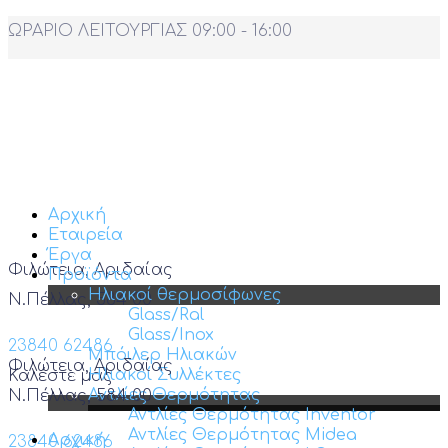
ΩΡΑΡΙΟ ΛΕΙΤΟΥΡΓΙΑΣ 09:00 - 16:00
Αρχική
Εταιρεία
Έργα
Φιλώτεια, Αριδαίας
Προϊόντα
Ηλιακοί θερμοσίφωνες
Ν.Πέλλας, 584 00
Glass/Ral
Glass/Inox
23840 62486
Μπόιλερ Ηλιακών
Φιλώτεια, Αριδαίας
Ηλιακοί Συλλέκτες
Καλέστε μας
Αντλίες Θερμότητας
Ν.Πέλλας, 584 00
Αντλίες Θερμότητας Inventor
Αντλίες Θερμότητας Midea
Αρχική
23840 62486