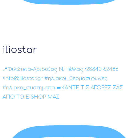
iliostar
📍Φιλώτεια-Αριδαίας Ν.Πέλλας •23840 62486
•info@iliostar.gr #ηλιακοι_θερμοσιφωνες
#ηλιακα_συστηματα ➡️ΚΑΝΤΕ ΤΙΣ ΑΓΟΡΕΣ ΣΑΣ
ΑΠΟ ΤΟ E-SHOP ΜΑΣ