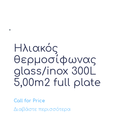
επιλογές
μπορούν
να
επιλεγούν
στη
σελίδα
Ηλιακός
του
θερμοσίφωνας
προϊόντος
glass/inox 300L
5,00m2 full plate
Call for Price
Διαβάστε περισσότερα