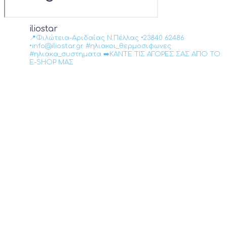
iliostar
📍Φιλώτεια-Αριδαίας Ν.Πέλλας •23840 62486
•info@iliostar.gr #ηλιακοι_θερμοσιφωνες
#ηλιακα_συστηματα ➡️ΚΑΝΤΕ ΤΙΣ ΑΓΟΡΕΣ ΣΑΣ ΑΠΟ ΤΟ
E-SHOP ΜΑΣ