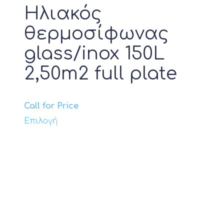
σελίδα
Ηλιακός
του
Προϊόν Αντίσταση
θερμοσίφωνας
προϊόντος
glass/inox 150L
Προϊόν Ηλεκτρική Παροχή
2,50m2 full plate
Call for Price
Προϊόν Θερμική Ισχύς kW
Αυτό
Επιλογή
το
προϊόν
Προϊόν Ονομαστική απόδοση
Btu
έχει
πολλαπλές
παραλλαγές.
Προϊόν Λειτουργία Ψύξης
Οι