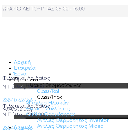
ΩΡΑΡΙΟ ΛΕΙΤΟΥΡΓΙΑΣ 09:00 - 16:00
Αρχική
Εταιρεία
Έργα
Φιλώτεια, Αριδαίας
Προϊόντα
Ηλιακοί θερμοσίφωνες
Ν.Πέλλας, 584 00
Glass/Ral
Glass/Inox
23840 62486
Μπόιλερ Ηλιακών
Φιλώτεια, Αριδαίας
Ηλιακοί Συλλέκτες
Καλέστε μας
Αντλίες Θερμότητας
Ν.Πέλλας, 584 00
Αντλίες Θερμότητας Inventor
Αντλίες Θερμότητας Midea
Αρχική
23840 62486