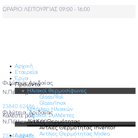
ΩΡΑΡΙΟ ΛΕΙΤΟΥΡΓΙΑΣ 09:00 - 16:00
Αρχική
Εταιρεία
Έργα
Φιλώτεια, Αριδαίας
Προϊόντα
Ηλιακοί θερμοσίφωνες
Ν.Πέλλας, 584 00
Glass/Ral
Glass/Inox
23840 62486
Μπόιλερ Ηλιακών
Φιλώτεια, Αριδαίας
Ηλιακοί Συλλέκτες
Καλέστε μας
Αντλίες Θερμότητας
Ν.Πέλλας, 584 00
Αντλίες Θερμότητας Inventor
Αντλίες Θερμότητας Midea
Αρχική
23840 62486