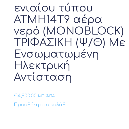
16kW
ενιαίου τύπου
22kW
ATMH14T9 αέρα
30kW
νερό (MONOBLOCK)
6kW
8kW
ΤΡΙΦΑΣΙΚΗ (Ψ/Θ) Με
Ενσωματωμένη
Προϊόν Ονομαστική απόδοση Btu
Ηλεκτρική
Προϊόν Λειτουργία Ψύξης
Αντίσταση
€
4,900.00
ΜΕ ΦΠΑ
Προσθήκη στο καλάθι