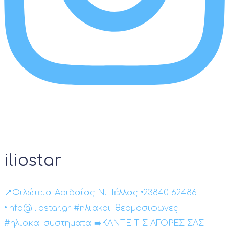
iliostar
📍Φιλώτεια-Αριδαίας Ν.Πέλλας •23840 62486
•info@iliostar.gr #ηλιακοι_θερμοσιφωνες
#ηλιακα_συστηματα ➡️ΚΑΝΤΕ ΤΙΣ ΑΓΟΡΕΣ ΣΑΣ