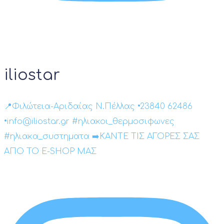
iliostar
📍Φιλώτεια-Αριδαίας Ν.Πέλλας •23840 62486
•info@iliostar.gr #ηλιακοι_θερμοσιφωνες
#ηλιακα_συστηματα ➡️ΚΑΝΤΕ ΤΙΣ ΑΓΟΡΕΣ ΣΑΣ
ΑΠΟ ΤΟ E-SHOP ΜΑΣ