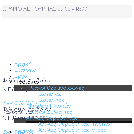
ΩΡΑΡΙΟ ΛΕΙΤΟΥΡΓΙΑΣ 09:00 - 16:00
Αρχική
Εταιρεία
Έργα
Φιλώτεια, Αριδαίας
Προϊόντα
Ηλιακοί θερμοσίφωνες
Ν.Πέλλας, 584 00
Glass/Ral
Glass/Inox
23840 62486
Μπόιλερ Ηλιακών
Φιλώτεια, Αριδαίας
Ηλιακοί Συλλέκτες
Καλέστε μας
Αντλίες Θερμότητας
Ν.Πέλλας, 584 00
Αντλίες Θερμότητας Inventor
Αντλίες Θερμότητας Midea
Αρχική
23840 62486