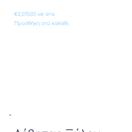
Προϊόν Ηλεκτρική Αντίσταση
€
2,070.00
ΜΕ ΦΠΑ
Προϊόν Αντίσταση
Προσθήκη στο καλάθι
Προϊόν Ηλεκτρική Παροχή
Προϊόν Θερμική Ισχύς kW
Προϊόν Ονομαστική απόδοση Btu
Προϊόν Λειτουργία Ψύξης