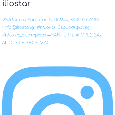
iliostar
📍Φιλώτεια-Αριδαίας Ν.Πέλλας •23840 62486
•info@iliostar.gr #ηλιακοι_θερμοσιφωνες
#ηλιακα_συστηματα ➡️ΚΑΝΤΕ ΤΙΣ ΑΓΟΡΕΣ ΣΑΣ
ΑΠΟ ΤΟ E-SHOP ΜΑΣ