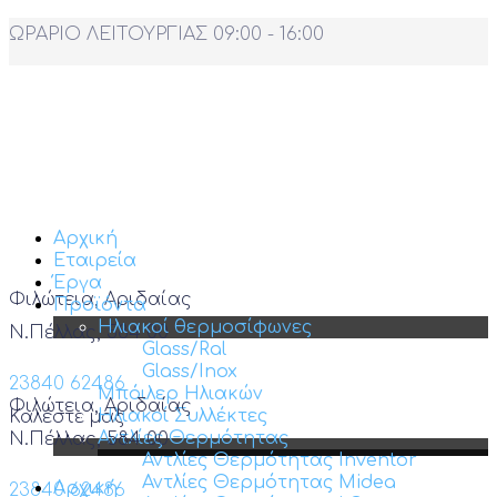
ΩΡΑΡΙΟ ΛΕΙΤΟΥΡΓΙΑΣ 09:00 - 16:00
Αρχική
Εταιρεία
Έργα
Φιλώτεια, Αριδαίας
Προϊόντα
Ηλιακοί θερμοσίφωνες
Ν.Πέλλας, 584 00
Glass/Ral
Glass/Inox
23840 62486
Μπόιλερ Ηλιακών
Φιλώτεια, Αριδαίας
Ηλιακοί Συλλέκτες
Καλέστε μας
Αντλίες Θερμότητας
Ν.Πέλλας, 584 00
Αντλίες Θερμότητας Inventor
Αντλίες Θερμότητας Midea
Αρχική
23840 62486