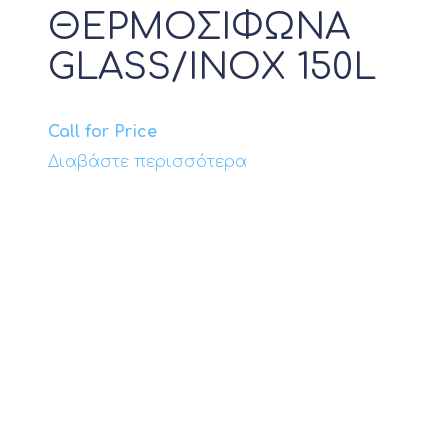
Προϊόν Αντίσταση
ΘΕΡΜΟΣΙΦΩΝΑ
GLASS/INOX 150L
Προϊόν Ηλεκτρική Παροχή
Call for Price
Διαβάστε περισσότερα
Προϊόν Θερμική Ισχύς kW
Προϊόν Ονομαστική απόδοση
Btu
Προϊόν Λειτουργία Ψύξης