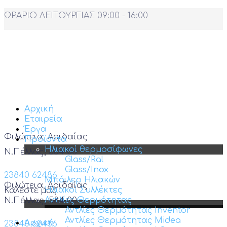
ΩΡΑΡΙΟ ΛΕΙΤΟΥΡΓΙΑΣ 09:00 - 16:00
Αρχική
Εταιρεία
Έργα
Φιλώτεια, Αριδαίας
Προϊόντα
Ηλιακοί θερμοσίφωνες
Ν.Πέλλας, 584 00
Glass/Ral
Glass/Inox
23840 62486
Μπόιλερ Ηλιακών
Φιλώτεια, Αριδαίας
Ηλιακοί Συλλέκτες
Καλέστε μας
Αντλίες Θερμότητας
Ν.Πέλλας, 584 00
Αντλίες Θερμότητας Inventor
Αντλίες Θερμότητας Midea
Αρχική
23840 62486