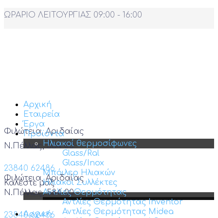
ΩΡΑΡΙΟ ΛΕΙΤΟΥΡΓΙΑΣ 09:00 - 16:00
Αρχική
Εταιρεία
Έργα
Φιλώτεια, Αριδαίας
Προϊόντα
Ηλιακοί θερμοσίφωνες
Ν.Πέλλας, 584 00
Glass/Ral
Glass/Inox
23840 62486
Μπόιλερ Ηλιακών
Φιλώτεια, Αριδαίας
Ηλιακοί Συλλέκτες
Καλέστε μας
Αντλίες Θερμότητας
Ν.Πέλλας, 584 00
Αντλίες Θερμότητας Inventor
Αντλίες Θερμότητας Midea
Αρχική
23840 62486