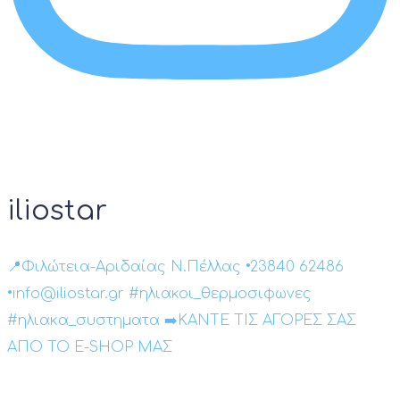
iliostar
📍Φιλώτεια-Αριδαίας Ν.Πέλλας •23840 62486
•info@iliostar.gr #ηλιακοι_θερμοσιφωνες
#ηλιακα_συστηματα ➡️ΚΑΝΤΕ ΤΙΣ ΑΓΟΡΕΣ ΣΑΣ
ΑΠΟ ΤΟ E-SHOP ΜΑΣ