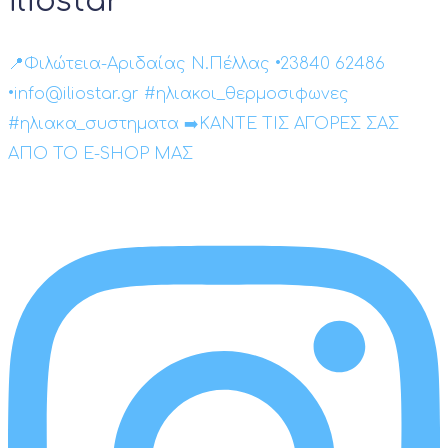
iliostar
📍Φιλώτεια-Αριδαίας Ν.Πέλλας •23840 62486
•info@iliostar.gr #ηλιακοι_θερμοσιφωνες
#ηλιακα_συστηματα ➡️ΚΑΝΤΕ ΤΙΣ ΑΓΟΡΕΣ ΣΑΣ
ΑΠΟ ΤΟ E-SHOP ΜΑΣ