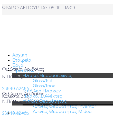
ΩΡΑΡΙΟ ΛΕΙΤΟΥΡΓΙΑΣ 09:00 - 16:00
Αρχική
Εταιρεία
Έργα
Φιλώτεια, Αριδαίας
Προϊόντα
Ηλιακοί θερμοσίφωνες
Ν.Πέλλας, 584 00
Glass/Ral
Glass/Inox
23840 62486
Μπόιλερ Ηλιακών
Φιλώτεια, Αριδαίας
Ηλιακοί Συλλέκτες
Καλέστε μας
Αντλίες Θερμότητας
Ν.Πέλλας, 584 00
Αντλίες Θερμότητας Inventor
Αντλίες Θερμότητας Midea
Αρχική
23840 62486