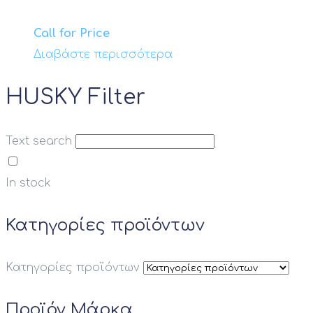
Προϊόν Αντίσταση
Call for Price
Διαβάστε περισσότερα
Προϊόν Ηλεκτρική Παροχή
HUSKY Filter
Προϊόν Θερμική Ισχύς kW
Text search
Προϊόν Ονομαστική απόδοση Btu
In stock
Προϊόν Λειτουργία Ψύξης
Κατηγορίες προϊόντων
Κατηγορίες προϊόντων
Προϊόν Μάρκα