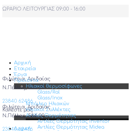
ΩΡΑΡΙΟ ΛΕΙΤΟΥΡΓΙΑΣ 09:00 - 16:00
Αρχική
Εταιρεία
Έργα
Φιλώτεια, Αριδαίας
Προϊόντα
Ηλιακοί θερμοσίφωνες
Ν.Πέλλας, 584 00
Glass/Ral
Glass/Inox
23840 62486
Μπόιλερ Ηλιακών
Φιλώτεια, Αριδαίας
Ηλιακοί Συλλέκτες
Καλέστε μας
Αντλίες Θερμότητας
Ν.Πέλλας, 584 00
Αντλίες Θερμότητας Inventor
Αντλίες Θερμότητας Midea
Αρχική
23840 62486