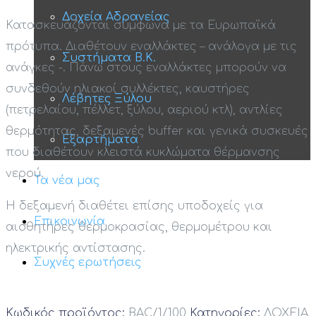
Δοχεία Αδρανείας
Κατασκευάζονται σύμφωνα με τα Ευρωπαϊκά
πρότυπα. Διαθέτουν εναλλάκτες – ανάλογα με τις
Συστήματα Β.Κ.
ανάγκες -. Πάνω στους εναλλάκτες μπορούν να
συνδεθούν ηλιακοί συλλέκτες, καυστήρες
Λέβητες Ξύλου
(πετρελαίου, πέλλετ, ξύλου, αεριού κτλ), αντλίες
θερμότητας, δεξαμενές buffer και γενικά συσκευές
Εξαρτήματα
που διαθέτουν κλειστά κυκλώματα θέρμανσης
νερού.
Τα νέα μας
H δεξαμενή διαθέτει επίσης υποδοχείς για
Επικοινωνία
αισθητήρες θερμοκρασίας, θερμομέτρου και
ηλεκτρικής αντίστασης.
Συχνές ερωτήσεις
Κωδικός προϊόντος:
BAC/1/100
Κατηγορίες:
ΔΟΧΕΙΑ