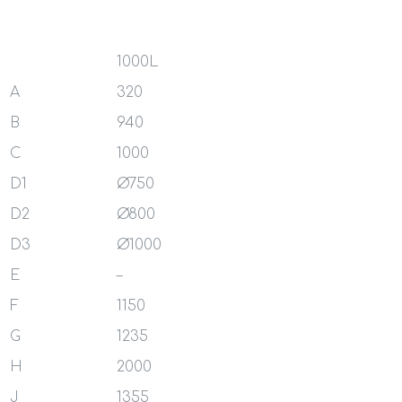
1000L
A
320
B
940
C
1000
D1
Ø750
D2
Ø800
D3
Ø1000
E
–
F
1150
G
1235
H
2000
J
1355