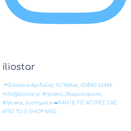
iliostar
📍Φιλώτεια-Αριδαίας Ν.Πέλλας •23840 62486
•info@iliostar.gr #ηλιακοι_θερμοσιφωνες
#ηλιακα_συστηματα ➡️ΚΑΝΤΕ ΤΙΣ ΑΓΟΡΕΣ ΣΑΣ
ΑΠΟ ΤΟ E-SHOP ΜΑΣ