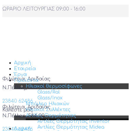
ΩΡΑΡΙΟ ΛΕΙΤΟΥΡΓΙΑΣ 09:00 - 16:00
Αρχική
Εταιρεία
Έργα
Φιλώτεια, Αριδαίας
Προϊόντα
Ηλιακοί θερμοσίφωνες
Ν.Πέλλας, 584 00
Glass/Ral
Glass/Inox
23840 62486
Μπόιλερ Ηλιακών
Φιλώτεια, Αριδαίας
Ηλιακοί Συλλέκτες
Καλέστε μας
Αντλίες Θερμότητας
Ν.Πέλλας, 584 00
Αντλίες Θερμότητας Inventor
Αντλίες Θερμότητας Midea
Αρχική
23840 62486