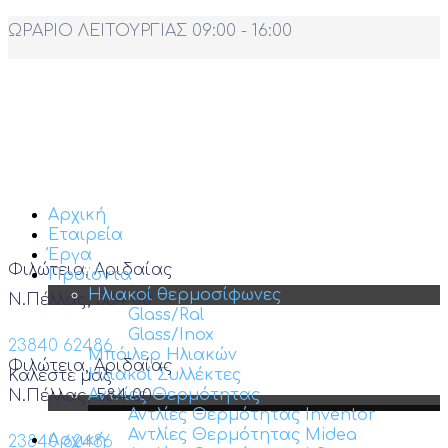
ΩΡΑΡΙΟ ΛΕΙΤΟΥΡΓΙΑΣ 09:00 - 16:00
Αρχική
Εταιρεία
Έργα
Φιλώτεια, Αριδαίας
Προϊόντα
Ηλιακοί θερμοσίφωνες
Ν.Πέλλας, 584 00
Glass/Ral
Glass/Inox
23840 62486
Μπόιλερ Ηλιακών
Φιλώτεια, Αριδαίας
Ηλιακοί Συλλέκτες
Καλέστε μας
Αντλίες Θερμότητας
Ν.Πέλλας, 584 00
Αντλίες Θερμότητας Inventor
Αντλίες Θερμότητας Midea
Αρχική
23840 62486