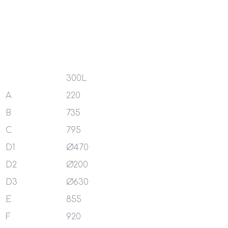
300L
A
220
B
735
C
795
D1
Ø
470
D2
Ø20
0
D3
Ø
630
E
855
F
920