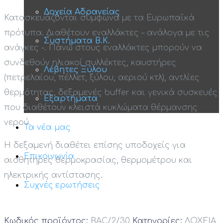
Δοχεία Αδρανείας
Κατασκευάζονται σύμφωνα με τα Ευρωπαϊκά
πρότυπα. Διαθέτουν εναλλάκτες – ανάλογα με τις
Συστήματα Β.Κ.
ανάγκες -. Πάνω στους εναλλάκτες μπορούν να
συνδεθούν ηλιακοί συλλέκτες, καυστήρες
Λέβητες Ξύλου
(πετρελαίου, πέλλετ, ξύλου, αεριού κτλ), αντλίες
θερμότητας, δεξαμενές buffer και γενικά συσκευές
Εξαρτήματα
που διαθέτουν κλειστά κυκλώματα θέρμανσης
νερού.
Τα νέα μας
H δεξαμενή διαθέτει επίσης υποδοχείς για
Επικοινωνία
αισθητήρες θερμοκρασίας, θερμομέτρου και
ηλεκτρικής αντίστασης.
Συχνές ερωτήσεις
Κωδικός προϊόντος:
BAC/2/30
Κατηγορίες:
ΔΟΧΕΙΑ