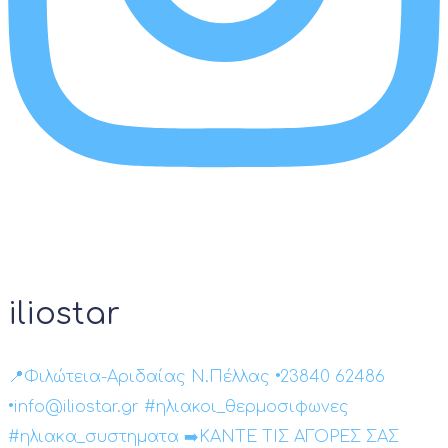
iliostar
📍Φιλώτεια-Αριδαίας Ν.Πέλλας •23840 62486
•info@iliostar.gr #ηλιακοι_θερμοσιφωνες
#ηλιακα_συστηματα ➡️ΚΑΝΤΕ ΤΙΣ ΑΓΟΡΕΣ ΣΑΣ