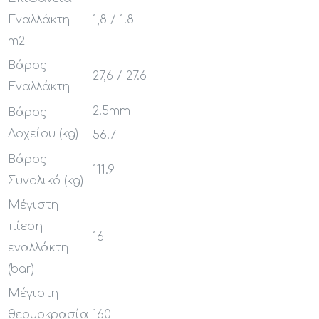
Εναλλάκτη
1,8 / 1.8
m2
Βάρος
27,6 / 27.6
Εναλλάκτη
2.5mm
Βάρος
Δοχείου (kg)
56.7
Βάρος
111.9
Συνολικό (kg)
Μέγιστη
πίεση
16
εναλλάκτη
(bar)
Μέγιστη
θερμοκρασία
160