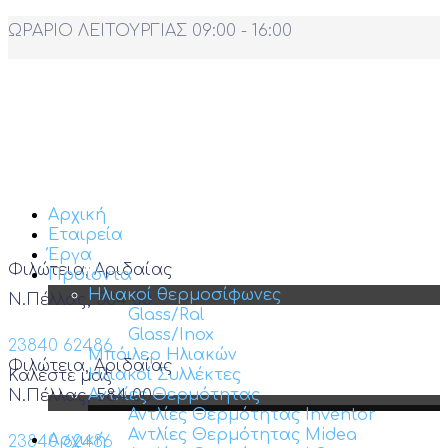
ΩΡΑΡΙΟ ΛΕΙΤΟΥΡΓΙΑΣ 09:00 - 16:00
Αρχική
Εταιρεία
Έργα
Φιλώτεια, Αριδαίας
Προϊόντα
Ηλιακοί θερμοσίφωνες
Ν.Πέλλας, 584 00
Glass/Ral
Glass/Inox
23840 62486
Μπόιλερ Ηλιακών
Φιλώτεια, Αριδαίας
Ηλιακοί Συλλέκτες
Καλέστε μας
Αντλίες Θερμότητας
Ν.Πέλλας, 584 00
Αντλίες Θερμότητας Inventor
Αντλίες Θερμότητας Midea
Αρχική
23840 62486