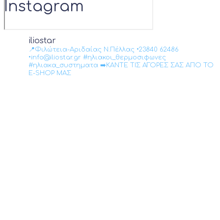
Instagram
iliostar
📍Φιλώτεια-Αριδαίας Ν.Πέλλας •23840 62486
•info@iliostar.gr #ηλιακοι_θερμοσιφωνες
#ηλιακα_συστηματα ➡️ΚΑΝΤΕ ΤΙΣ ΑΓΟΡΕΣ ΣΑΣ ΑΠΟ ΤΟ
E-SHOP ΜΑΣ