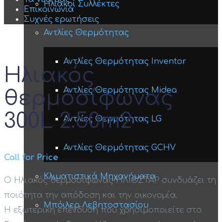
Ηλιακοί Συλλέκτες
Επικοινωνία
Συχνές ερωτήσεις
Αντλίες Θερμότητας
Αντλίες Θερμότητας Inventor
Ηλιακός
Αντλίες Θερμότητας Midea
θερμοσίφωνας
300L 2.50m2
Αντλίες Θερμότητας LG
Αντλίες Θερμότητας GCHV
Call for Price
Κλιματιστικά Μηχανήματα
Ο Ηλιακός θερμοσίφωνας ΗΛΙΟΣΤΑΡ συνδυάζει τη
ποιότητα την απόδοση και την οικονομία.
Μπόιλερ Λεβητοστασίου
H εξωτερική επένδυση που χρησιμοποιείτε στο