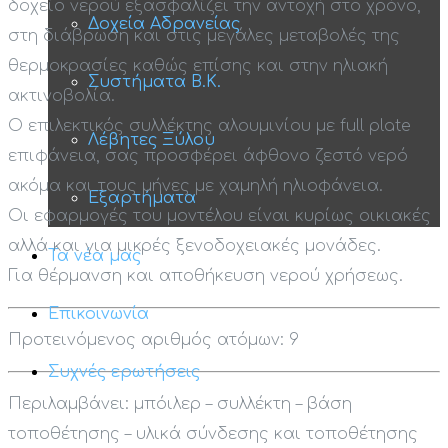
δοχείο νερού εξασφαλίζει την αντοχή στο χρόνο,
Δοχεία Αδρανείας
στη διάβρωση και στις μεγάλες μεταβολές της
θερμοκρασίες καθώς επίσης και στην ηλιακή
Συστήματα Β.Κ.
ακτινοβολία.
Ο επιλεκτικός συλλέκτης αλουμινίου με full plate
Λέβητες Ξύλου
επιφάνεια, σας προσφέρει άφθονο ζεστό νερό
ακόμα και τους μήνες με χαμηλή ηλιοφάνεια.
Εξαρτήματα
Οι εφαρμογές του μοντέλου είναι κυρίως οικιακές
αλλά και για μικρές ξενοδοχειακές μονάδες.
Τα νέα μας
Για θέρμανση και αποθήκευση νερού χρήσεως.
Επικοινωνία
Προτεινόμενος αριθμός ατόμων: 9
Συχνές ερωτήσεις
Περιλαμβάνει: μπόιλερ – συλλέκτη – βάση
τοποθέτησης – υλικά σύνδεσης και τοποθέτησης