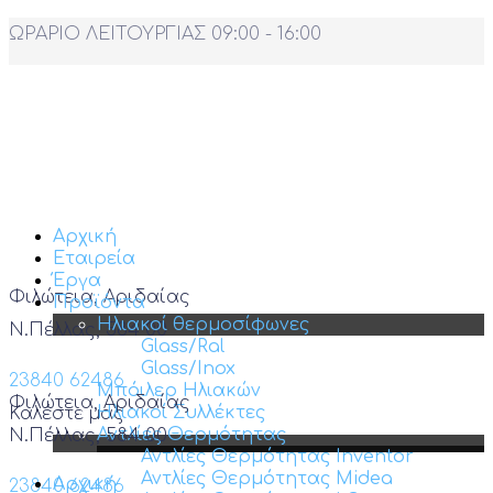
ΩΡΑΡΙΟ ΛΕΙΤΟΥΡΓΙΑΣ 09:00 - 16:00
Αρχική
Εταιρεία
Έργα
Φιλώτεια, Αριδαίας
Προϊόντα
Ηλιακοί θερμοσίφωνες
Ν.Πέλλας, 584 00
Glass/Ral
Glass/Inox
23840 62486
Μπόιλερ Ηλιακών
Φιλώτεια, Αριδαίας
Ηλιακοί Συλλέκτες
Καλέστε μας
Αντλίες Θερμότητας
Ν.Πέλλας, 584 00
Αντλίες Θερμότητας Inventor
Αντλίες Θερμότητας Midea
Αρχική
23840 62486