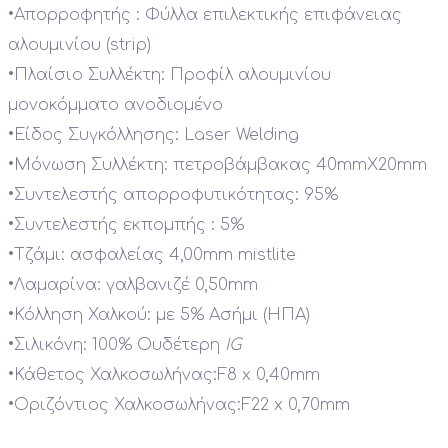
•
Απορροφητής : Φύλλα επιλεκτικής επιφάνειας
αλουμινίου (strip)
•
Πλαίσιο Συλλέκτη: Προφίλ αλουμινίου
μονοκόμματο ανοδιομένο
•
Είδος Συγκόλλησης: Laser Welding
•
Μόνωση Συλλέκτη: πετροβάμβακας 40mmX20mm
•
Συντελεστής απορροφυτικότητας: 95%
•
Συντελεστής εκπομπής : 5%
•
Τζάμι: ασφαλείας 4,00mm mistlite
•
Λαμαρίνα: γαλβανιζέ 0,50mm
•
Κόλληση Χαλκού: με 5% Ασήμι (ΗΠΑ)
•
Σιλικόνη: 100% Ουδέτερη
IG
•
Κάθετος Χαλκοσωλήνας:F8 x 0,40mm
•
Οριζόντιος Χαλκοσωλήνας:F22 x 0,70mm