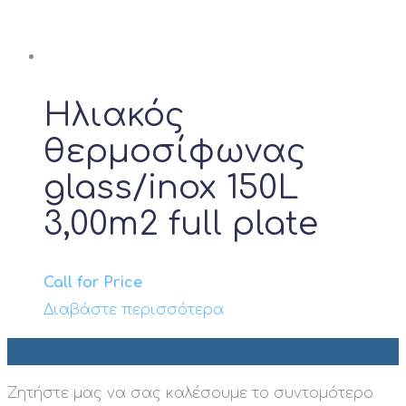
να
επιλεγούν
στη
σελίδα
Ηλιακός
του
θερμοσίφωνας
προϊόντος
glass/inox 150L
3,00m2 full plate
Call for Price
Διαβάστε περισσότερα
Ζητήστε μας να σας καλέσουμε το συντομότερο