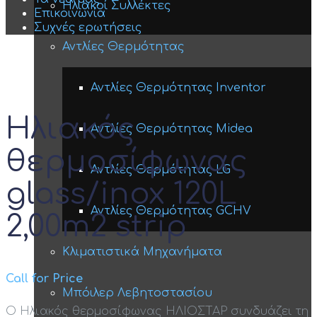
Ηλιακοί Συλλέκτες
Επικοινωνία
Συχνές ερωτήσεις
Αντλίες Θερμότητας
Αντλίες Θερμότητας Inventor
Ηλιακός
Αντλίες Θερμότητας Midea
θερμοσίφωνας
Αντλίες Θερμότητας LG
glass/inox 120L
Αντλίες Θερμότητας GCHV
2,00m2 strip
Κλιματιστικά Μηχανήματα
Call for Price
Μπόιλερ Λεβητοστασίου
Ο Ηλιακός θερμοσίφωνας ΗΛΙΟΣΤΑΡ συνδυάζει τη