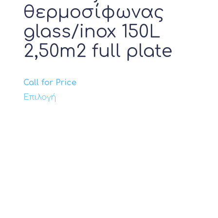
θερμοσίφωνας
glass/inox 150L
2,50m2 full plate
Call for Price
Αυτό
Επιλογή
το
προϊόν
έχει
πολλαπλές
παραλλαγές.
Οι
επιλογές
μπορούν