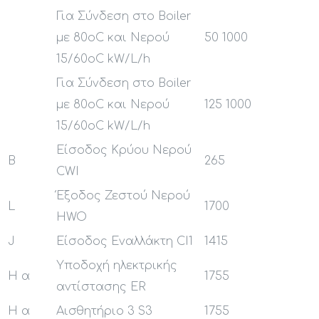
Για Σύνδεση στο Boiler
με 80oC και Νερού
50 1000
15/60oC kW/L/h
Για Σύνδεση στο Boiler
με 80oC και Νερού
125 1000
15/60oC kW/L/h
Είσοδος Κρύου Νερού
B
265
CWI
Έξοδος Ζεστού Νερού
L
1700
HWO
J
Είσοδος Εναλλάκτη CI1
1415
Υποδοχή ηλεκτρικής
H α
1755
αντίστασης ER
H α
Αισθητήριο 3 S3
1755