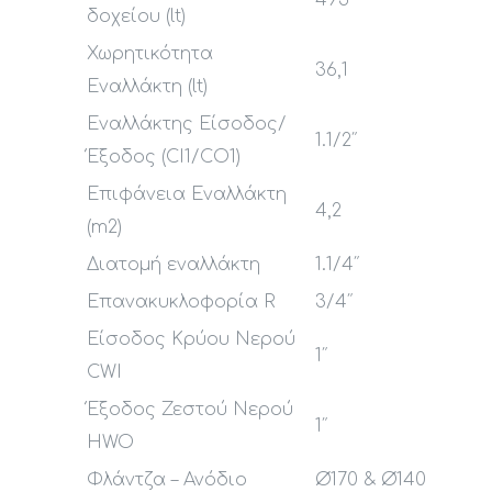
495
δοχείου (lt)
Χωρητικότητα
36,1
Εναλλάκτη (lt)
Εναλλάκτης Είσοδος/
1.1/2″
Έξοδος (CI1/CO1)
Επιφάνεια Εναλλάκτη
4,2
(m2)
Διατομή εναλλάκτη
1.1/4″
Επανακυκλοφορία R
3/4″
Είσοδος Κρύου Νερού
1″
CWI
Έξοδος Ζεστού Νερού
1″
HWO
Φλάντζα – Ανόδιο
Ø170 & Ø140