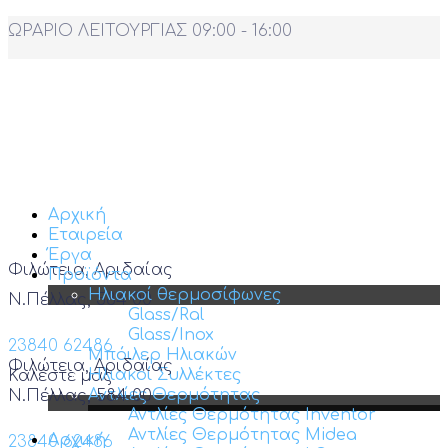
ΩΡΑΡΙΟ ΛΕΙΤΟΥΡΓΙΑΣ 09:00 - 16:00
Αρχική
Εταιρεία
Έργα
Φιλώτεια, Αριδαίας
Προϊόντα
Ηλιακοί θερμοσίφωνες
Ν.Πέλλας, 584 00
Glass/Ral
Glass/Inox
23840 62486
Μπόιλερ Ηλιακών
Φιλώτεια, Αριδαίας
Ηλιακοί Συλλέκτες
Καλέστε μας
Αντλίες Θερμότητας
Ν.Πέλλας, 584 00
Αντλίες Θερμότητας Inventor
Αντλίες Θερμότητας Midea
Αρχική
23840 62486