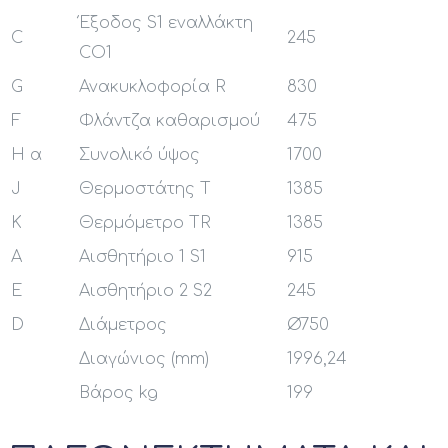
Έξοδος S1 εναλλάκτη
C
245
CO1
G
Ανακυκλοφορία R
830
F
Φλάντζα καθαρισμού
475
H α
Συνολικό ύψος
1700
J
Θερμοστάτης T
1385
K
Θερμόμετρο TR
1385
A
Αισθητήριο 1 S1
915
E
Αισθητήριο 2 S2
245
D
Διάμετρος
Ø750
Διαγώνιος (mm)
1996,24
Βάρος kg
199