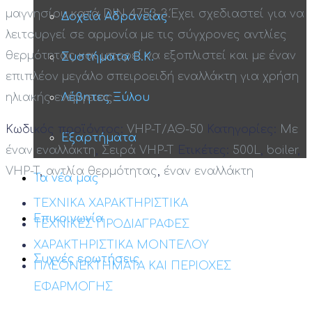
μαγνησίου κατά DIN 4753-3.Έχει σχεδιαστεί για να
Δοχεία Αδρανείας
λειτουργεί σε αρμονία με τις σύγχρονες αντλίες
θερμότητας και μπορεί να εξοπλιστεί και με έναν
Συστήματα Β.Κ.
επιπλέον μεγάλο σπειροειδή εναλλάκτη για χρήση
ηλιακής ενέργειας.
Λέβητες Ξύλου
Κωδικός προϊόντος:
VHP-T/ΑΘ-50
Κατηγορίες:
Με
Εξαρτήματα
έναν εναλλάκτη
,
Σειρά VHP-T
Ετικέτες:
500L
,
boiler
,
VHP-T
,
αντλία θερμότητας
,
έναν εναλλάκτη
Τα νέα μας
ΤΕΧΝΙΚΑ ΧΑΡΑΚΤΗΡΙΣΤΙΚΑ
Επικοινωνία
ΤΕΧΝΙΚΕΣ ΠΡΟΔΙΑΓΡΑΦΕΣ
ΧΑΡΑΚΤΗΡΙΣΤΙΚΑ ΜΟΝΤΕΛΟΥ
Συχνές ερωτήσεις
ΠΛΕΟΝΕΚΤΗΜΑΤΑ ΚΑΙ ΠΕΡΙΟΧΕΣ
ΕΦΑΡΜΟΓΗΣ