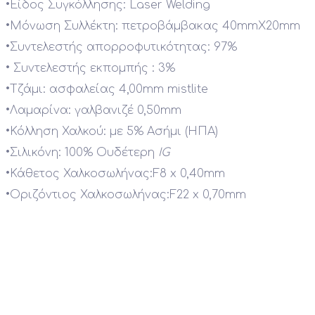
•
Είδος Συγκόλλησης: Laser Welding
•
Μόνωση Συλλέκτη: πετροβάμβακας 40mmX20mm
•
Συντελεστής απορροφυτικότητας: 97%
•
Συντελεστής εκπομπής : 3%
•
Τζάμι: ασφαλείας 4,00mm mistlite
•
Λαμαρίνα: γαλβανιζέ 0,50mm
•
Κόλληση Χαλκού: με 5% Ασήμι (ΗΠΑ)
•
Σιλικόνη: 100% Ουδέτερη
IG
•
Κάθετος Χαλκοσωλήνας:F8 x 0,40mm
•
Οριζόντιος Χαλκοσωλήνας:F22 x 0,70mm