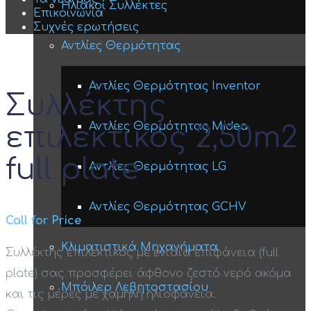
Ηλιακοί Συλλέκτες
Επικοινωνία
Συχνές ερωτήσεις
Αντλίες Θερμότητας
Αντλίες Θερμότητας Inventor
Συλλέκτης
Αντλίες Θερμότητας Midea
επιλεκτικός 2,50m2
full plate
Αντλίες Θερμότητας LG
Αντλίες Θερμότητας GCHV
Call for Price
Κλιματιστικά Μηχανήματα
Συλλέκτης επιλεκτικός με ενιαία επιφάνεια (full
plate) σας προσφέρει άφθονο ζεστό νερό ακόμα
Μπόιλερ Λεβητοστασίου
και τις μέρες με χαμηλή ηλιοφάνεια.