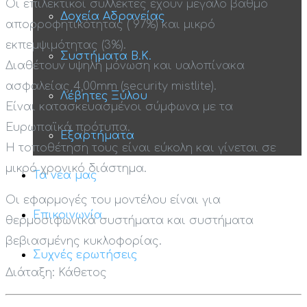
Οι επιλεκτικοί συλλέκτες έχουν μεγάλο βαθμό
Δοχεία Αδρανείας
απορροφητικότητας ( 97%) και μικρό
εκπεμψιμότητας (3%).
Συστήματα Β.Κ.
Διαθέτουν υψηλή μόνωση και υαλοπίνακα
ασφαλείας 4,00mm (
security mistlite).
Λέβητες Ξύλου
Είναι κατασκευασμένοι σύμφωνα με τα
Ευρωπαϊκά πρότυπα.
Εξαρτήματα
Η τοποθέτηση τους είναι εύκολη και γίνεται σε
μικρό χρονικό διάστημα.
Τα νέα μας
Οι εφαρμογές του μοντέλου είναι για
Επικοινωνία
θερμοσιφωνικά συστήματα και συστήματα
βεβιασμένης κυκλοφορίας.
Συχνές ερωτήσεις
Διάταξη: Κάθετος