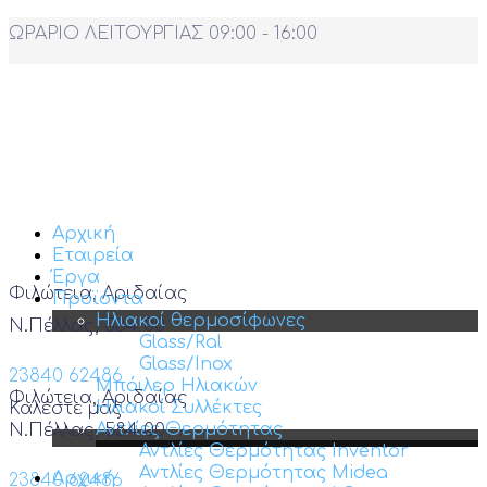
ΩΡΑΡΙΟ ΛΕΙΤΟΥΡΓΙΑΣ 09:00 - 16:00
Αρχική
Εταιρεία
Έργα
Φιλώτεια, Αριδαίας
Προϊόντα
Ηλιακοί θερμοσίφωνες
Ν.Πέλλας, 584 00
Glass/Ral
Glass/Inox
23840 62486
Μπόιλερ Ηλιακών
Φιλώτεια, Αριδαίας
Ηλιακοί Συλλέκτες
Καλέστε μας
Αντλίες Θερμότητας
Ν.Πέλλας, 584 00
Αντλίες Θερμότητας Inventor
Αντλίες Θερμότητας Midea
Αρχική
23840 62486