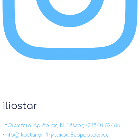
iliostar
📍Φιλώτεια-Αριδαίας Ν.Πέλλας •23840 62486
•info@iliostar.gr #ηλιακοι_θερμοσιφωνες