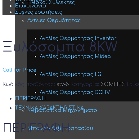
Ηλιακοί Συλλέκτες
Επικοινωνία
Συχνές ερωτήσεις
Αντλίες Θερμότητας
Αντλίες Θερμότητας Inventor
Ξυλόσομπα 8KW
Αντλίες Θερμότητας Midea
Call for Price
Αντλίες Θερμότητας LG
Κωδικός προϊόντος:
stv-8
Κατηγορία:
ΣΟΜΠΕΣ
Ετικ
Αντλίες Θερμότητας GCHV
ΠΕΡΙΓΡΑΦΗ
ΤΕΧΝΙΚΑ ΧΑΡΑΚΤΗΡΙΣΤΙΚΑ
Κλιματιστικά Μηχανήματα
ΠΕΡΙΓΡΑΦΗ
Μπόιλερ Λεβητοστασίου