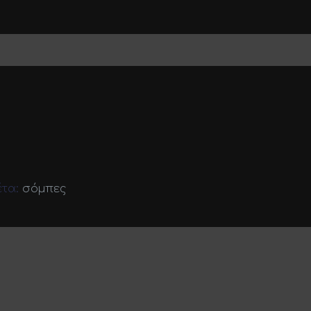
έτα:
σόμπες