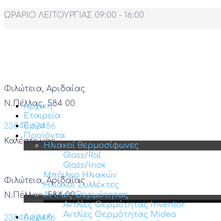
ΩΡΑΡΙΟ ΛΕΙΤΟΥΡΓΙΑΣ 09:00 - 16:00
Φιλώτεια, Αριδαίας
Ν.Πέλλας, 584 00
Αρχική
Εταιρεία
Έργα
23840 62486
Προϊόντα
Καλέστε μας
Ηλιακοί θερμοσίφωνες
Glass/Ral
Glass/Inox
Μπόιλερ Ηλιακών
Φιλώτεια, Αριδαίας
Ηλιακοί Συλλέκτες
Αντλίες Θερμότητας
Ν.Πέλλας, 584 00
Αντλίες Θερμότητας Inventor
Αντλίες Θερμότητας Midea
Αρχική
23840 62486