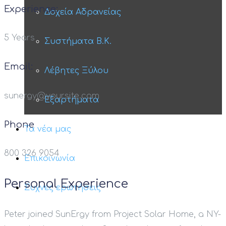
Experience:
Δοχεία Αδρανείας
5 Years
Συστήματα Β.Κ.
Email:
Λέβητες Ξύλου
sunergy@yoursite.com
Εξαρτήματα
Phone
Τα νέα μας
800 326 9054
Επικοινωνία
Personal Experience
Συχνές ερωτήσεις
Peter joined SunErgy from Project Solar Home, a NY-