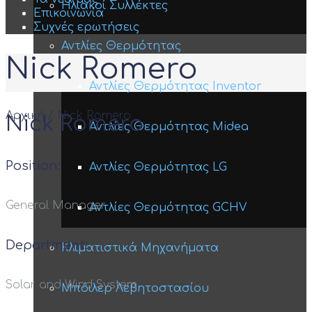
Ηλιακοί Συλλέκτες
Επικοινωνία
Συχνές ερωτήσεις
Αντλίες Θερμότητας
Nick Romero
Αντλίες Θερμότητας Inventor
Αρχική
/
Nick Romero
Nick Romero
Αντλίες Θερμότητας Midea
Position:
Αντλίες Θερμότητας LG
General Manager
Αντλίες Θερμότητας GCHV
Department:
Κλιματιστικά Μηχανήματα
Solar and Wind System
Μπόιλερ Λεβητοστασίου