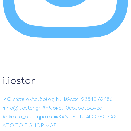
iliostar
📍Φιλώτεια-Αριδαίας Ν.Πέλλας •23840 62486
•info@iliostar.gr #ηλιακοι_θερμοσιφωνες
#ηλιακα_συστηματα ➡️ΚΑΝΤΕ ΤΙΣ ΑΓΟΡΕΣ ΣΑΣ
ΑΠΟ ΤΟ E-SHOP ΜΑΣ