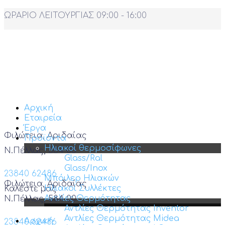
ΩΡΑΡΙΟ ΛΕΙΤΟΥΡΓΙΑΣ 09:00 - 16:00
Αρχική
Εταιρεία
Έργα
Φιλώτεια, Αριδαίας
Προϊόντα
Ηλιακοί θερμοσίφωνες
Ν.Πέλλας, 584 00
Glass/Ral
Glass/Inox
23840 62486
Μπόιλερ Ηλιακών
Φιλώτεια, Αριδαίας
Ηλιακοί Συλλέκτες
Καλέστε μας
Αντλίες Θερμότητας
Ν.Πέλλας, 584 00
Αντλίες Θερμότητας Inventor
Αντλίες Θερμότητας Midea
Αρχική
23840 62486