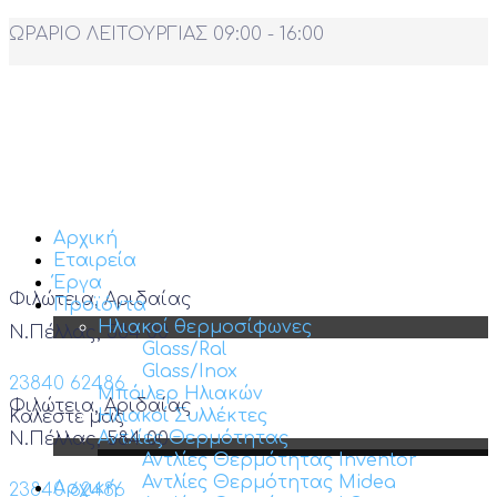
ΩΡΑΡΙΟ ΛΕΙΤΟΥΡΓΙΑΣ 09:00 - 16:00
Αρχική
Εταιρεία
Έργα
Φιλώτεια, Αριδαίας
Προϊόντα
Ηλιακοί θερμοσίφωνες
Ν.Πέλλας, 584 00
Glass/Ral
Glass/Inox
23840 62486
Μπόιλερ Ηλιακών
Φιλώτεια, Αριδαίας
Ηλιακοί Συλλέκτες
Καλέστε μας
Αντλίες Θερμότητας
Ν.Πέλλας, 584 00
Αντλίες Θερμότητας Inventor
Αντλίες Θερμότητας Midea
Αρχική
23840 62486