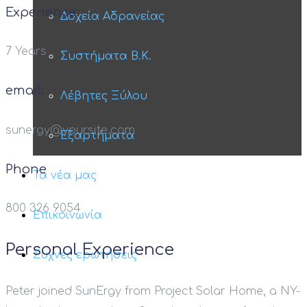
Experience:
Δοχεία Αδρανείας
7 Years
Συστήματα Β.Κ.
email:
Λέβητες Ξύλου
sunergy@yoursite.com
Εξαρτήματα
Phone
Τα νέα μας
800 326 9054
Επικοινωνία
Personal Experience
Συχνές ερωτήσεις
Peter joined SunErgy from Project Solar Home, a NY-