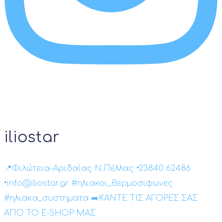
iliostar
📍Φιλώτεια-Αριδαίας Ν.Πέλλας •23840 62486
•info@iliostar.gr #ηλιακοι_θερμοσιφωνες
#ηλιακα_συστηματα ➡️ΚΑΝΤΕ ΤΙΣ ΑΓΟΡΕΣ ΣΑΣ
ΑΠΟ ΤΟ E-SHOP ΜΑΣ