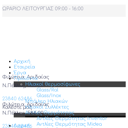
ΩΡΑΡΙΟ ΛΕΙΤΟΥΡΓΙΑΣ 09:00 - 16:00
Αρχική
Εταιρεία
Έργα
Φιλώτεια, Αριδαίας
Προϊόντα
Ηλιακοί θερμοσίφωνες
Ν.Πέλλας, 584 00
Glass/Ral
Glass/Inox
23840 62486
Μπόιλερ Ηλιακών
Φιλώτεια, Αριδαίας
Ηλιακοί Συλλέκτες
Καλέστε μας
Αντλίες Θερμότητας
Ν.Πέλλας, 584 00
Αντλίες Θερμότητας Inventor
Αντλίες Θερμότητας Midea
Αρχική
23840 62486