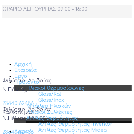
ΩΡΑΡΙΟ ΛΕΙΤΟΥΡΓΙΑΣ 09:00 - 16:00
Αρχική
Εταιρεία
Έργα
Φιλώτεια, Αριδαίας
Προϊόντα
Ηλιακοί θερμοσίφωνες
Ν.Πέλλας, 584 00
Glass/Ral
Glass/Inox
23840 62486
Μπόιλερ Ηλιακών
Φιλώτεια, Αριδαίας
Ηλιακοί Συλλέκτες
Καλέστε μας
Αντλίες Θερμότητας
Ν.Πέλλας, 584 00
Αντλίες Θερμότητας Inventor
Αντλίες Θερμότητας Midea
Αρχική
23840 62486