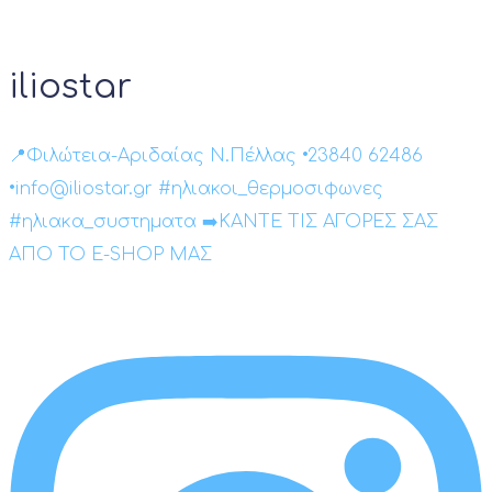
iliostar
📍Φιλώτεια-Αριδαίας Ν.Πέλλας •23840 62486
•info@iliostar.gr #ηλιακοι_θερμοσιφωνες
#ηλιακα_συστηματα ➡️ΚΑΝΤΕ ΤΙΣ ΑΓΟΡΕΣ ΣΑΣ
ΑΠΟ ΤΟ E-SHOP ΜΑΣ