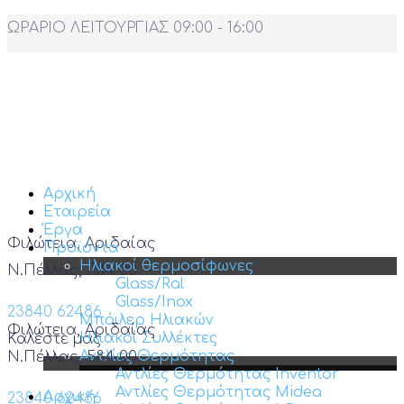
ΩΡΑΡΙΟ ΛΕΙΤΟΥΡΓΙΑΣ 09:00 - 16:00
Αρχική
Εταιρεία
Έργα
Φιλώτεια, Αριδαίας
Προϊόντα
Ηλιακοί θερμοσίφωνες
Ν.Πέλλας, 584 00
Glass/Ral
Glass/Inox
23840 62486
Μπόιλερ Ηλιακών
Φιλώτεια, Αριδαίας
Ηλιακοί Συλλέκτες
Καλέστε μας
Αντλίες Θερμότητας
Ν.Πέλλας, 584 00
Αντλίες Θερμότητας Inventor
Αντλίες Θερμότητας Midea
Αρχική
23840 62486