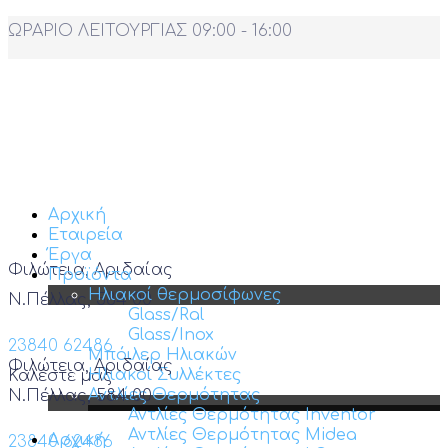
ΩΡΑΡΙΟ ΛΕΙΤΟΥΡΓΙΑΣ 09:00 - 16:00
Αρχική
Εταιρεία
Έργα
Φιλώτεια, Αριδαίας
Προϊόντα
Ηλιακοί θερμοσίφωνες
Ν.Πέλλας, 584 00
Glass/Ral
Glass/Inox
23840 62486
Μπόιλερ Ηλιακών
Φιλώτεια, Αριδαίας
Ηλιακοί Συλλέκτες
Καλέστε μας
Αντλίες Θερμότητας
Ν.Πέλλας, 584 00
Αντλίες Θερμότητας Inventor
Αντλίες Θερμότητας Midea
Αρχική
23840 62486