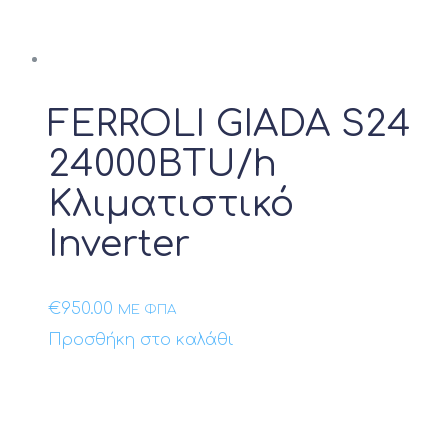
Προϊόν Σύστημα
Προϊόν Σύνδεση με Ηλιακά Πάνελ
FERROLI GIADA S24
Προϊόν Ηλεκτρική Αντίσταση
24000BTU/h
Προϊόν Αντίσταση
Κλιματιστικό
Inverter
Προϊόν Ηλεκτρική Παροχή
Προϊόν Θερμική Ισχύς kW
€
950.00
ΜΕ ΦΠΑ
Προσθήκη στο καλάθι
Προϊόν Ονομαστική απόδοση Btu
9000btu