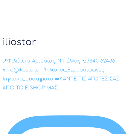
iliostar
📍Φιλώτεια-Αριδαίας Ν.Πέλλας •23840 62486
•info@iliostar.gr #ηλιακοι_θερμοσιφωνες
#ηλιακα_συστηματα ➡️ΚΑΝΤΕ ΤΙΣ ΑΓΟΡΕΣ ΣΑΣ
ΑΠΟ ΤΟ E-SHOP ΜΑΣ