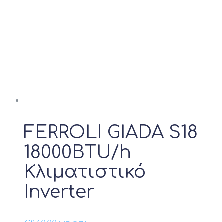
18000btu
24000btu
Προϊόν Λειτουργία Ψύξης
FERROLI GIADA S18
18000BTU/h
Κλιματιστικό
Inverter