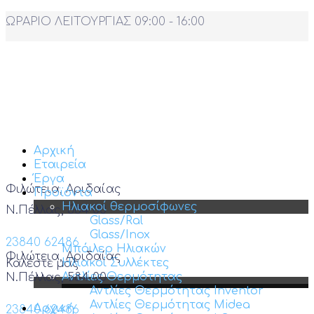
ΩΡΑΡΙΟ ΛΕΙΤΟΥΡΓΙΑΣ 09:00 - 16:00
Αρχική
Εταιρεία
Έργα
Φιλώτεια, Αριδαίας
Προϊόντα
Ηλιακοί θερμοσίφωνες
Ν.Πέλλας, 584 00
Glass/Ral
Glass/Inox
23840 62486
Μπόιλερ Ηλιακών
Φιλώτεια, Αριδαίας
Ηλιακοί Συλλέκτες
Καλέστε μας
Αντλίες Θερμότητας
Ν.Πέλλας, 584 00
Αντλίες Θερμότητας Inventor
Αντλίες Θερμότητας Midea
Αρχική
23840 62486