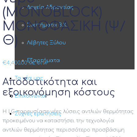
Δοχεία Αδρανείας
(MONOBLOCK)
ΜΟΝΟΦΑΣΙΚΗ (Ψ/
Συστήματα Β.Κ.
Θ)
Λέβητες Ξύλου
Εξαρτήματα
€
4,400.00
ΜΕ ΦΠΑ
Τα νέα μας
Αποδοτικότητα και
εξοικονόμηση κόστους
Επικοινωνία
H LG παρουσίασε νέες λύσεις αντλιών θερμότητας
Συχνές ερωτήσεις
προκειμένου να καταστήσει την τεχνολογία
αντλιών θερμότητας περισσότερο προσβάσιμη