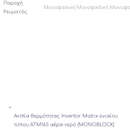
Παροχή
Μονοφασική
Μονοφασική
Μονοφα
Ρευματός
Αντλία θερμότητας Inventor Matrix ενιαίου
τύπου ATM16S αέρα νερό (MONOBLOCK)