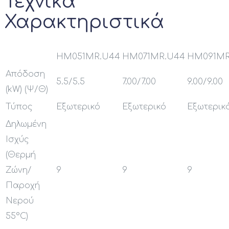
Τεχνικά
Χαρακτηριστικά
HM051MR.U44
HM071MR.U44
HM091MR
Απόδοση
5.5/5.5
7.00/7.00
9.00/9.00
(kW) (Ψ/Θ)
Τύπος
Εξωτερικό
Εξωτερικό
Εξωτερικ
Δηλωμένη
Ισχύς
(Θερμή
Ζώνη/
9
9
9
Παροχή
Νερού
55°C)