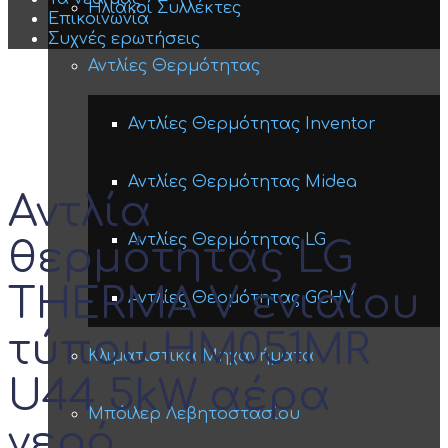
Ηλιακοί Συλλέκτες
Επικοινωνία
Συχνές ερωτήσεις
Αντλίες Θερμότητας
Αντλίες Θερμότητας Inventor
Αντλίες Θερμότητας Midea
Αντλία
Αντλίες Θερμότητας LG
θερμότητας LG
THERMA V ενιαίου
Αντλίες Θερμότητας GCHV
τύπου HM051MR
Κλιματιστικά Μηχανήματα
U44 5kW αέρα
Μπόιλερ Λεβητοστασίου
νερό