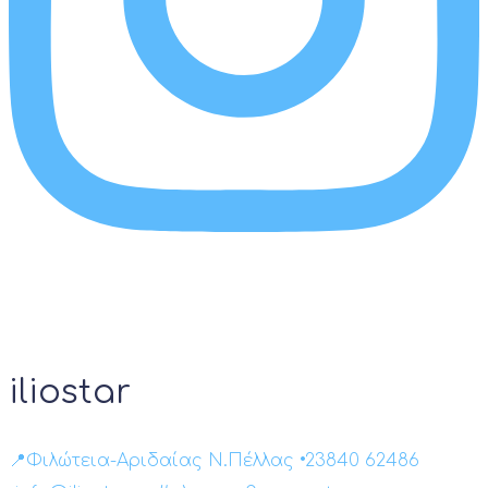
iliostar
📍Φιλώτεια-Αριδαίας Ν.Πέλλας •23840 62486