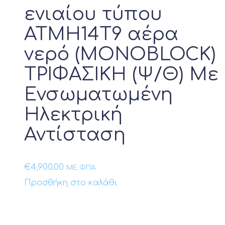
Προϊόν Θερμική Ισχύς kW
ενιαίου τύπου
ATMH14T9 αέρα
10kW
νερό (MONOBLOCK)
12kW
14kW
ΤΡΙΦΑΣΙΚΗ (Ψ/Θ) Με
16kW
Ενσωματωμένη
22kW
Ηλεκτρική
30kW
5kW
Αντίσταση
8kW
€
4,900.00
ΜΕ ΦΠΑ
Προϊόν Ονομαστική απόδοση Btu
Προσθήκη στο καλάθι
Προϊόν Λειτουργία Ψύξης