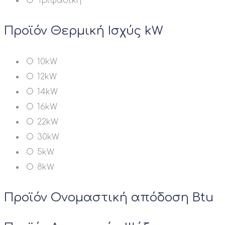
Τριφασική
Προϊόν Θερμική Ισχύς kW
10kW
12kW
14kW
16kW
22kW
30kW
5kW
8kW
Προϊόν Ονομαστική απόδοση Btu