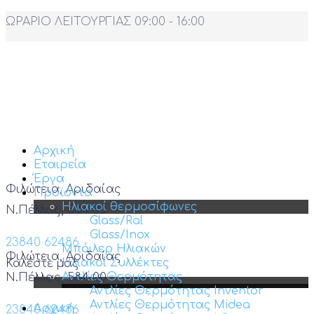
ΩΡΑΡΙΟ ΛΕΙΤΟΥΡΓΙΑΣ 09:00 - 16:00
Αρχική
Εταιρεία
Έργα
Φιλώτεια, Αριδαίας
Προϊόντα
Ηλιακοί θερμοσίφωνες
Ν.Πέλλας, 584 00
Glass/Ral
Glass/Inox
23840 62486
Μπόιλερ Ηλιακών
Φιλώτεια, Αριδαίας
Ηλιακοί Συλλέκτες
Καλέστε μας
Αντλίες Θερμότητας
Ν.Πέλλας, 584 00
Αντλίες Θερμότητας Inventor
Αντλίες Θερμότητας Midea
Αρχική
23840 62486