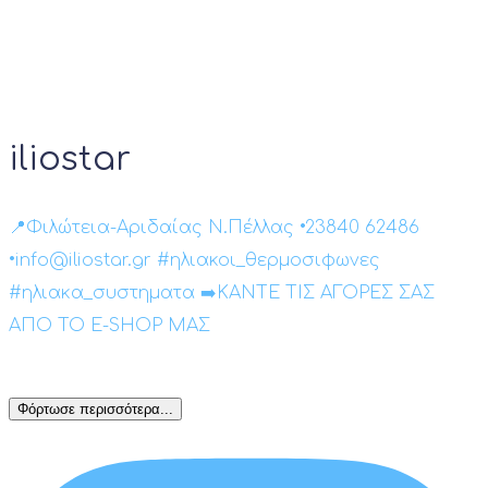
iliostar
📍Φιλώτεια-Αριδαίας Ν.Πέλλας •23840 62486
•info@iliostar.gr #ηλιακοι_θερμοσιφωνες
#ηλιακα_συστηματα ➡️ΚΑΝΤΕ ΤΙΣ ΑΓΟΡΕΣ ΣΑΣ
ΑΠΟ ΤΟ E-SHOP ΜΑΣ
Φόρτωσε περισσότερα...