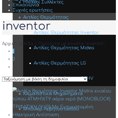
Ηλιακοί Συλλέκτες
Επικοινωνία
Συχνές ερωτήσεις
Αντλίες Θερμότητας
inventor
Αντλίες Θερμότητας Inventor
Αρχική σελίδα
/
Προϊόντα με ετικέτα “inventor”
Text search
Αντλίες Θερμότητας Midea
1
2
In stock
Αντλίες Θερμότητας LG
Price filter
Αντλίες Θερμότητας GCHV
Κατηγορίες προϊόντων
Κλιματιστικά Μηχανήματα
Κατηγορίες προϊόντων
Μπόιλερ Λεβητοστασίου