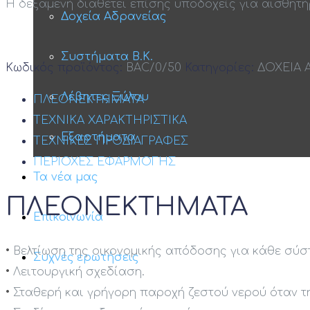
H δεξαμενή διαθέτει επίσης υποδοχείς για αισθητή
Δοχεία Αδρανείας
Συστήματα Β.Κ.
Κωδικός προϊόντος:
BAC/0/50
Κατηγορίες:
ΔΟΧΕΙΑ 
Λέβητες Ξύλου
ΠΛΕΟΝΕΚΤΗΜΑΤΑ
ΤΕΧΝΙΚΑ ΧΑΡΑΚΤΗΡΙΣΤΙΚΑ
Εξαρτήματα
ΤΕΧΝΙΚΕΣ ΠΡΟΔΙΑΓΡΑΦΕΣ
ΠΕΡΙΟΧΕΣ ΕΦΑΡΜΟΓΗΣ
Τα νέα μας
ΠΛΕΟΝΕΚΤΗΜΑΤΑ
Επικοινωνία
•
Βελτίωση της οικονομικής απόδοσης για κάθε σύστ
Συχνές ερωτήσεις
•
Λειτουργική σχεδίαση.
•
Σταθερή και γρήγορη παροχή ζεστού νερού όταν τη