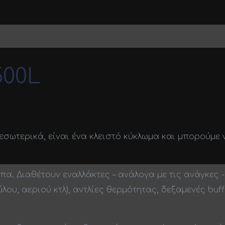
500L
εσωτερικά, είναι ένα κλειστό κύκλωμα και μπορούμε
. Διαθέτουν εναλλάκτες – ανάλογα με τις ανάγκες 
ξύλου, αεριού κτλ), αντλίες θερμότητας, δεξαμενές bu