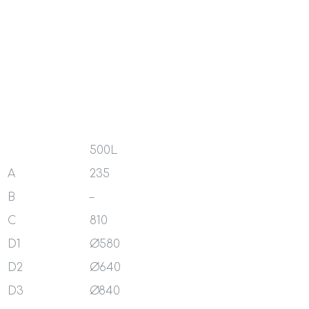
500L
A
235
B
–
C
810
D1
Ø580
D2
Ø64
0
D3
Ø84
0