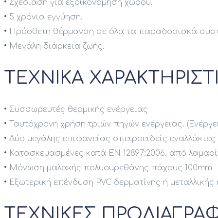
•
Σχεδίαση για εξοικονόμηση χώρου.
•
5 χρόνια εγγύηση.
•
Πρόσθετη θέρμανση σε όλα τα παραδοσιακά συσ
•
Μεγάλη διάρκεια ζωής.
ΤΕΧΝΙΚΑ ΧΑΡΑΚΤΗΡΙΣΤ
•
Συσσωρευτές θερμικής ενέργειας
•
Ταυτόχρονη χρήση τριών πηγών ενέργειας. (Ενέργ
•
Δύο μεγάλης επιφανείας σπειροειδείς εναλλάκτες
•
Κατασκευασμένες κατά EN 12897:2006, από λαμαρίν
•
Μόνωση μαλακής πολυουρεθάνης πάχους 100mm
•
Εξωτερική επένδυση PVC δερματίνης ή μεταλλικής
ΤΕΧΝΙΚΕΣ ΠΡΟΔΙΑΓΡΑ