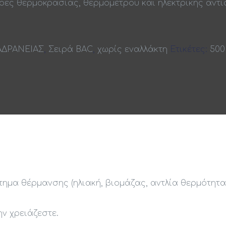
ρες θερμοκρασίας, θερμομέτρου και ηλεκτρικής αντί
ΑΔΡΑΝΕΙΑΣ
,
Σειρά BAC
,
χωρίς εναλλάκτη
Ετικέτες:
500
ημα θέρμανσης (ηλιακή, βιομάζας, αντλία θερμότητας
ν χρειάζεστε.