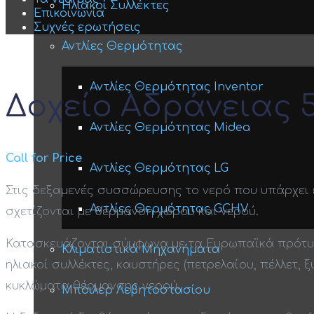
Ηλιακοί Συλλέκτες
Επικοινωνία
Συχνές ερωτήσεις
Αντλίες Θερμότητας
Αντλίες Θερμότητας Inventor
Δοχείο Αδράνειας 
Αντλίες Θερμότητας Midea
Call for Price
Αντλίες Θερμότητας LG
Στις δεξαμενές συσσώρευσης το νερό που υπάρχει 
Αντλίες Θερμότητας GCHV
σχετίζονται με θέρμανση χώρου και νερού.
Κατασκευάζονται σύμφωνα με τα Ευρωπαϊκά πρότυπα
Κλιματιστικά Μηχανήματα
ηλιακοί συλλέκτες, καυστήρες (πετρελαίου, πέλλετ, 
κυκλώματα θέρμανσης νερού.
Μπόιλερ Λεβητοστασίου