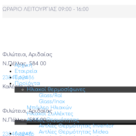
ΩΡΑΡΙΟ ΛΕΙΤΟΥΡΓΙΑΣ 09:00 - 16:00
Φιλώτεια, Αριδαίας
Ν.Πέλλας, 584 00
Αρχική
Εταιρεία
Έργα
23840 62486
Προϊόντα
Καλέστε μας
Ηλιακοί θερμοσίφωνες
Glass/Ral
Glass/Inox
Μπόιλερ Ηλιακών
Φιλώτεια, Αριδαίας
Ηλιακοί Συλλέκτες
Αντλίες Θερμότητας
Ν.Πέλλας, 584 00
Αντλίες Θερμότητας Inventor
Αντλίες Θερμότητας Midea
Αρχική
23840 62486