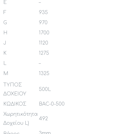
E
–
F
935
G
970
H
1700
J
1120
K
1275
L
–
M
1325
ΤΥΠΟΣ
500L
ΔΟΧΕΙΟΥ
ΚΩΔΙΚΟΣ
BAC-0-500
Χωρητικότητα
492
Δοχείου L)
3mm
Βάρος