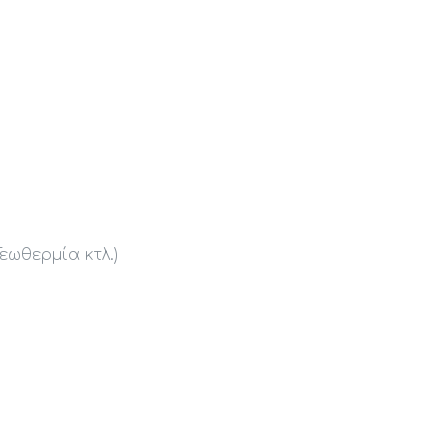
εωθερμία κτλ.)