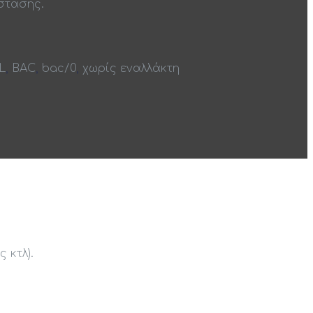
στασης.
L
,
BAC
,
bac/0
,
χωρίς εναλλάκτη
 κτλ).