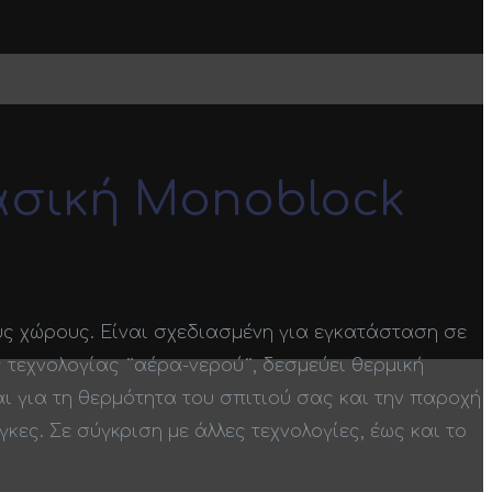
ασική Monoblock
ς χώρους. Είναι σχεδιασμένη για εγκατάσταση σε
ς τεχνολογίας ¨αέρα-νερού¨, δεσμεύει θερμική
ι για τη θερμότητα του σπιτιού σας και την παροχή
κες. Σε σύγκριση με άλλες τεχνολογίες, έως και το