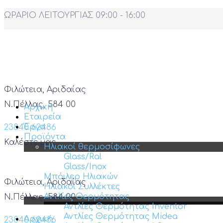
ΩΡΑΡΙΟ ΛΕΙΤΟΥΡΓΙΑΣ 09:00 - 16:00
Φιλώτεια, Αριδαίας
Ν.Πέλλας, 584 00
Αρχική
Εταιρεία
Έργα
23840 62486
Προϊόντα
Καλέστε μας
Ηλιακοί θερμοσίφωνες
Glass/Ral
Glass/Inox
Μπόιλερ Ηλιακών
Φιλώτεια, Αριδαίας
Ηλιακοί Συλλέκτες
Αντλίες Θερμότητας
Ν.Πέλλας, 584 00
Αντλίες Θερμότητας Inventor
Αντλίες Θερμότητας Midea
Αρχική
23840 62486