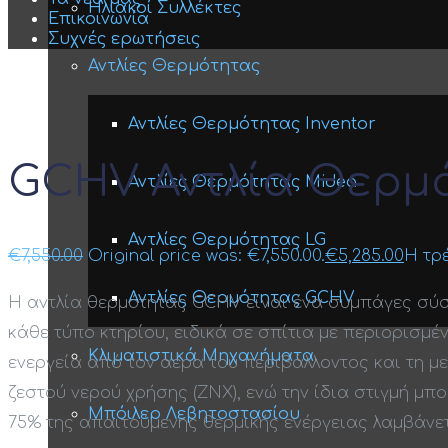
Ηλιακοί Συλλέκτες
Επικοινωνία
Συχνές ερωτήσεις
Αντλίες Θερμότητας
Αντλίες Θερμότητας Inventor
GCHV Αντλία Θερμ
Αντλίες Θερμότητας Midea
Αντλίες Θερμότητας LG
€
7,550.00
Original price was: €7,550.00.
€
5,285.00
Η τρέ
Αντλίες Θερμότητας GCHV
Η αντλία θερμότητας GCHV είναι ένα συμπάγες σύσ
κάθε τύπο κτηρίου, ειδικά σε σπίτια με περιορισμέ
Κλιματιστικά Μηχανήματα
ενεργεία από τον αέρα του περιβάλλοντος και τη με
ζεστού νερού χρήσης (ΖΝΧ), ενώ την ίδια στιγμή μπο
Μπόιλερ Λεβητοστασίου
75% της απαιτούμενης θερμικής ενέργειας λαμβάνε