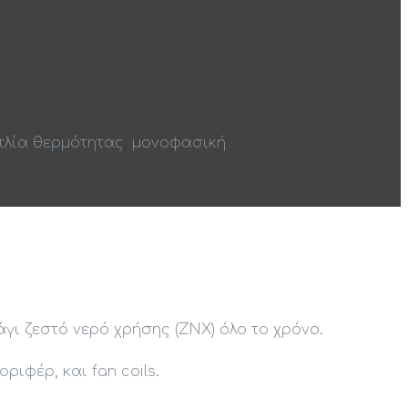
τλία θερμότητας
,
μονοφασική
γι ζεστό νερό χρήσης (ΖΝΧ) όλο το χρόνο.
ιφέρ, και fan coils.