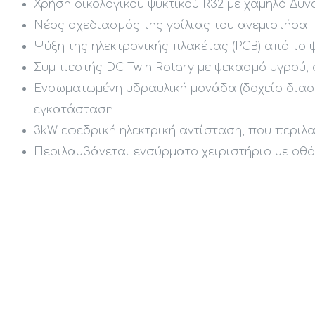
Χρήση οικολογικού ψυκτικού R32 με χαμηλό Δυ
Νέος σχεδιασμός της γρίλιας του ανεμιστήρα
Ψύξη της ηλεκτρονικής πλακέτας (PCB) από το 
Συμπιεστής DC Twin Rotary με ψεκασμό υγρού, 
Ενσωματωμένη υδραυλική μονάδα (δοχείο διαστο
εγκατάσταση
3kW εφεδρική ηλεκτρική αντίσταση, που περιλ
Περιλαμβάνεται ενσύρματο χειριστήριο με οθ