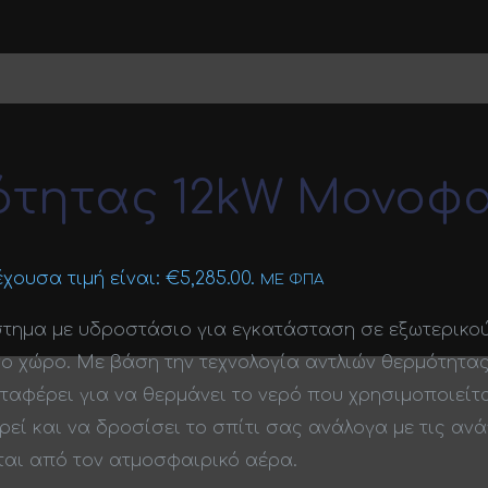
ότητας 12kW Μονοφ
χουσα τιμή είναι: €5,285.00.
ΜΕ ΦΠΑ
τημα με υδροστάσιο για εγκατάσταση σε εξωτερικού
νο χώρο. Με βάση την τεχνολογία αντλιών θερμότητα
ταφέρει για να θερμάνει το νερό που χρησιμοποιείτα
ρεί και να δροσίσει το σπίτι σας ανάλογα με τις ανάγ
ται από τον ατμοσφαιρικό αέρα.