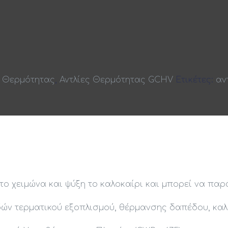
ς Θερμότητας
,
Αντλίες Θερμότητας GCHV
Ετικέτες:
αν
 χειμώνα και ψύξη το καλοκαίρι και μπορεί να παρά
 τερματικού εξοπλισμού, θέρμανσης δαπέδου, καλορ