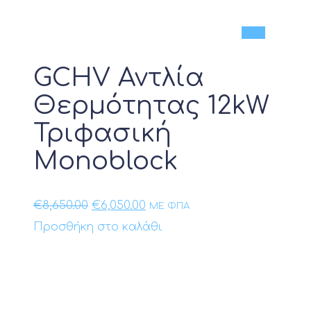
Νέο
GCHV Αντλία
Θερμότητας 12kW
Τριφασική
Monoblock
Original
Η
€
8,650.00
€
6,050.00
ΜΕ ΦΠΑ
price
τρέχουσα
Προσθήκη στο καλάθι
was:
τιμή
€8,650.00.
είναι:
€6,050.00.