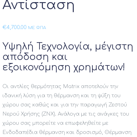
Αντίσταση
€
4,700.00
ΜΕ ΦΠΑ
Υψηλή Τεχνολογία, μέγιστη
απόδοση και
εξοικονόμηση χρημάτων!
Οι αντλίες θερμότητας Matrix αποτελούν την
ιδανική λύση για τη θέρμανση και τη ψύξη του
χώρου σας καθώς και για την παραγωγή Ζεστού
Νερού Χρήσης (ΖΝΧ). Ανάλογα με τις ανάγκες του
χώρου σας μπορείτε να επωφεληθείτε με
Ενδοδαπέδια θέρμανση και δροσισμό, Θέρμανση