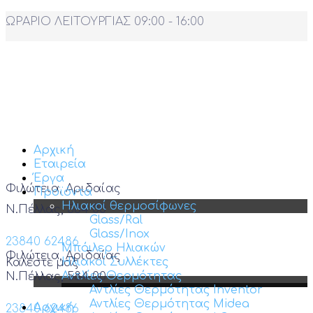
ΩΡΑΡΙΟ ΛΕΙΤΟΥΡΓΙΑΣ 09:00 - 16:00
Αρχική
Εταιρεία
Έργα
Φιλώτεια, Αριδαίας
Προϊόντα
Ηλιακοί θερμοσίφωνες
Ν.Πέλλας, 584 00
Glass/Ral
Glass/Inox
23840 62486
Μπόιλερ Ηλιακών
Φιλώτεια, Αριδαίας
Ηλιακοί Συλλέκτες
Καλέστε μας
Αντλίες Θερμότητας
Ν.Πέλλας, 584 00
Αντλίες Θερμότητας Inventor
Αντλίες Θερμότητας Midea
Αρχική
23840 62486