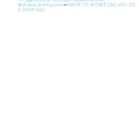
•info@iliostar.gr #ηλιακοι_θερμοσιφωνες
#ηλιακα_συστηματα ➡️ΚΑΝΤΕ ΤΙΣ ΑΓΟΡΕΣ ΣΑΣ ΑΠΟ ΤΟ
E-SHOP ΜΑΣ