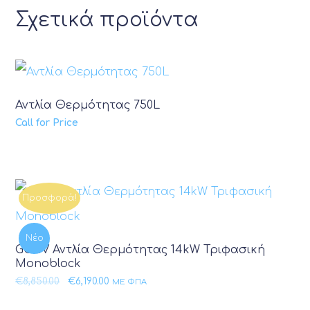
Σχετικά προϊόντα
Αντλία Θερμότητας 750L
Call for Price
Προσφορά!
Νέο
GCHV Αντλία Θερμότητας 14kW Τριφασική
Monoblock
Original price was: €8,850.00.
Η τρέχουσα τιμή είναι: €6,190.00.
€
8,850.00
€
6,190.00
ΜΕ ΦΠΑ