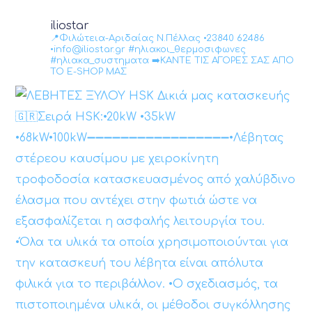
iliostar
📍Φιλώτεια-Αριδαίας Ν.Πέλλας •23840 62486
•info@iliostar.gr #ηλιακοι_θερμοσιφωνες
#ηλιακα_συστηματα ➡️ΚΑΝΤΕ ΤΙΣ ΑΓΟΡΕΣ ΣΑΣ ΑΠΟ
ΤΟ E-SHOP ΜΑΣ