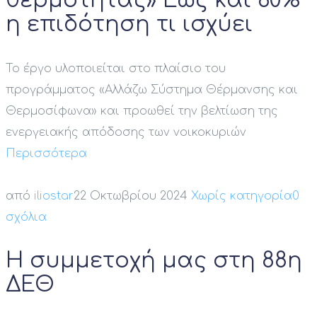
θερμότητας» Έως και 60%
η επιδότηση τι ισχύει
Το έργο υλοποιείται στο πλαίσιο του
προγράμματος «Αλλάζω Σύστημα Θέρμανσης και
Θερμοσίφωνα» και προωθεί την βελτίωση της
ενεργειακής απόδοσης των νοικοκυριών
Περισσότερα
από
iliostar
22 Οκτωβρίου 2024
Χωρίς κατηγορία
0
σχόλια
Η συμμετοχή μας στη 88η
ΔΕΘ