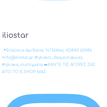
iliostar
📍Φιλώτεια-Αριδαίας Ν.Πέλλας •23840 62486
•info@iliostar.gr #ηλιακοι_θερμοσιφωνες
#ηλιακα_συστηματα ➡️ΚΑΝΤΕ ΤΙΣ ΑΓΟΡΕΣ ΣΑΣ
ΑΠΟ ΤΟ E-SHOP ΜΑΣ