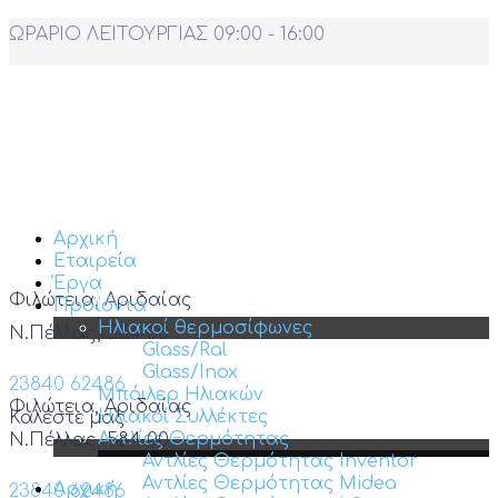
ΩΡΑΡΙΟ ΛΕΙΤΟΥΡΓΙΑΣ 09:00 - 16:00
Αρχική
Εταιρεία
Έργα
Φιλώτεια, Αριδαίας
Προϊόντα
Ηλιακοί θερμοσίφωνες
Ν.Πέλλας, 584 00
Glass/Ral
Glass/Inox
23840 62486
Μπόιλερ Ηλιακών
Φιλώτεια, Αριδαίας
Ηλιακοί Συλλέκτες
Καλέστε μας
Αντλίες Θερμότητας
Ν.Πέλλας, 584 00
Αντλίες Θερμότητας Inventor
Αντλίες Θερμότητας Midea
Αρχική
23840 62486