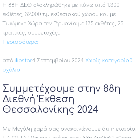
Η 88Η ΔΕΘ ολοκληρώθηκε με πάνω από 1.300
εκθέτες, 32.000 τ.μ εκθεσιακού χώρου και με
Τιμώμενη Χώρα την Γερμανία με 135 εκθέτες, 25
κρατικές, συμμετοχές…
Περισσότερα
από
iliostar
4 Σεπτεμβρίου 2024
Χωρίς κατηγορία
0
σχόλια
Συμμετέχουμε στην 88η
Διεθνή Έκθεση
Θεσσαλονίκης 2024
Με Μεγάλη χαρά σας ανακοινώνουμε ότι η εταιρία