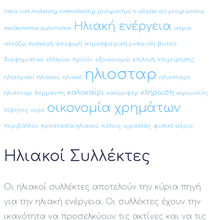
nero
net-metering
netmetering
prospectus
ti allazei sto programma
Ηλιακή ενέργεια
exoikonomw autonomw
αέριο
αλλάζω συσκευή
αποφυγή
ατμοσφαιρική ρύπανση
βιντεο
διαφημιστικό
ελληνικο προϊόν
εξοικονομώ
επιλογή
επιχείρησης
ηλιοσταρ
ηλεκτρικοί
ηλιακού
ηλιακό
ηλιοσταρε
καλοκαίρι
κλήρωση
ηλισοταρ
θερμανση
καλοριφέρ
κορωνοϊός
οικονομία χρημάτων
λέβητες
νερό
περιβάλλον
προστασία ηλιακού
πόλεις
υγρασίας
φυσικό αέριο
Ηλιακοί Συλλέκτες
Οι ηλιακοί συλλέκτες αποτελούν την κύρια πηγή
για την ηλιακή ενέργεια. Οι συλλέκτες έχουν την
ικανότητα να προσελκύουν τις ακτίνες και να τις